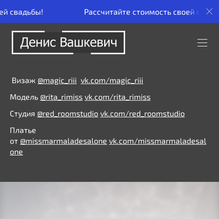
Рассчитайте стоимость своей свадьбы!
Визаж
@magic_riii
vk.com/magic_riii
Модель
@rita_rimiss
vk.com/rita_rimiss
Студия
@red_roomstudio
vk.com/red_roomstudio
Платье
от
@missmarmaladesalone
vk.com/missmarmaladesal
one