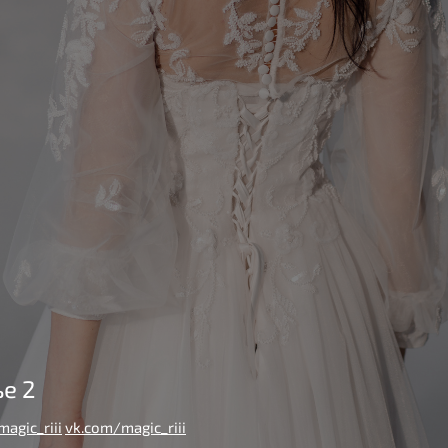
е 2
agic_riii
vk.com/magic_riii