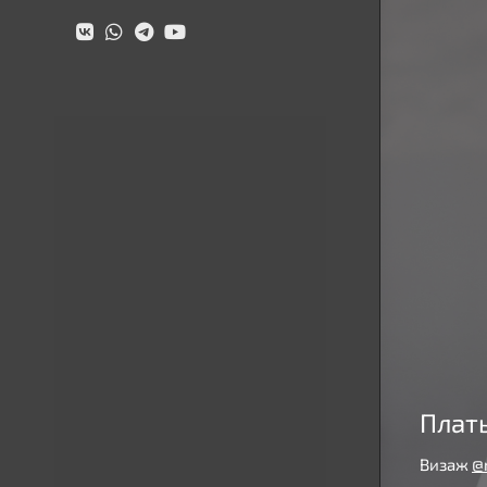
Плать
Визаж
@m