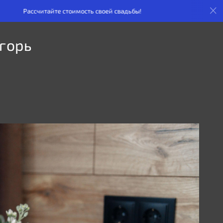
айте стоимость своей свадьбы!
Рассчитайте стоимост
горь