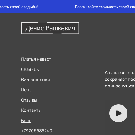
 своей свадьбы!
Рассчитайте стоимость своей свадьб
Платья невест
Свадьбы
Аня на фотопл
сохраняет по
Видеоролики
прикоснуться 
Цены
Отзывы
Контакты
Блог
+79206685240