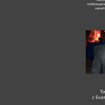
побеждены
начат
Т
с Ек