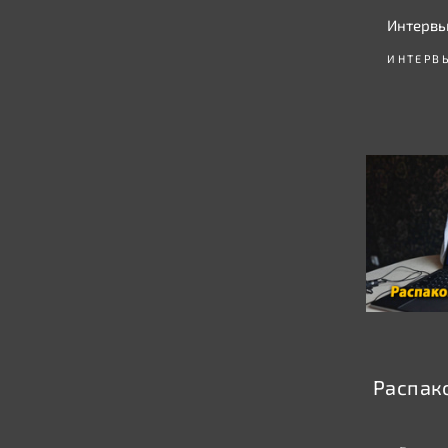
Интервь
ИНТЕРВ
Распако