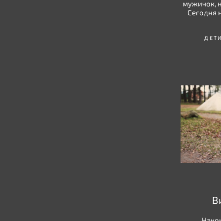
мужичок, н
Сегодня 
ДЕТ
В
Након