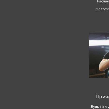
Распак
ФОТОТ
Прич
Будь ты м