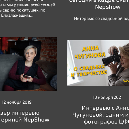
 и мы решили всей семьей
Nepshow
ь серию покатушек, по
близлежащим...
Интервью со свадебной в
10 ноября 2021
12 ноября 2019
Интервью с Анн
изер интервью
Чугуновой, одним и
атериной NepShow
фотографов ЦФ