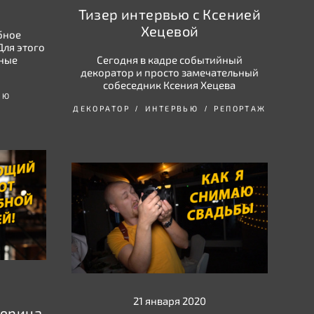
Тизер интервью с Ксенией
Хецевой
бное
Для этого
нные
Сегодня в кадре событийный
декоратор и просто замечательный
собеседник Ксения Хецева
ЬЮ
ДЕКОРАТОР
ИНТЕРВЬЮ
РЕПОРТАЖ
21 января 2020
терина