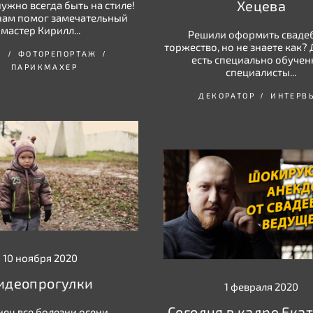
Хецева
ужно всегда быть на стиле!
нам помог замечательный
мастер Кирилл...
Решили оформить сваде
торжество, но не знаете как? 
И
ФОТОРЕПОРТАЖ
есть специально обуче
ПАРИКМАХЕР
специалисты...
ДЕКОРАТОР
ИНТЕРВ
10 ноября 2020
идеопрогулки
1 февраля 2020
Сегодня в кадре Ека
ец все болезни осени