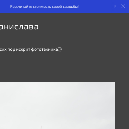
йте стоимость своей свадьбы!
Рассчитайте стоимость
танислава
их пор искрит фототехника)))